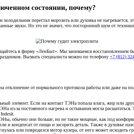
люченном состоянии, почему?
холодильник перестал морозить или духовка не нагревается, это
транные звуки. Но это не значит, что посторонний шум от техник
ащайтесь в фирму «ЛенБыт». Мы занимаемся восстановлением бы
праздников. Вызвать специалиста можно по телефону
+7 (812) 32
 на отклонение от нормального протокола работы или даже на п
ный элемент. Если на контакт ТЭНа попала влага, жир или друг
ТЭНа из-за постоянного нагрева и остывания могла расшататься
ndesit.
ТЭНы, обычно они больше, но не такие мощные, как под конфорк
и и конденсат от пищи и засорить деталь. Также в духовке нахо
нулась или повредился мотор кулера, от него может исходить гро