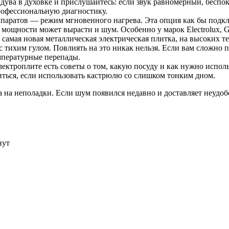
ува в духовке и прислушайтесь: если звук равномерный, беспок
профессиональную диагностику.
аратов — режим мгновенного нагрева. Эта опция как бы подклю
 мощности может вырасти и шум. Особенно у марок Electrolux, Ge
 самая новая металлическая электрическая плитка, на высоких т
с тихим гулом. Повлиять на это никак нельзя. Если вам сложно 
мпературные перепады.
ектроплите есть советы о том, какую посуду и как нужно испол
иться, если использовать кастрюлю со слишком тонким дном.
за на неполадки. Если шум появился недавно и доставляет неудо
нут