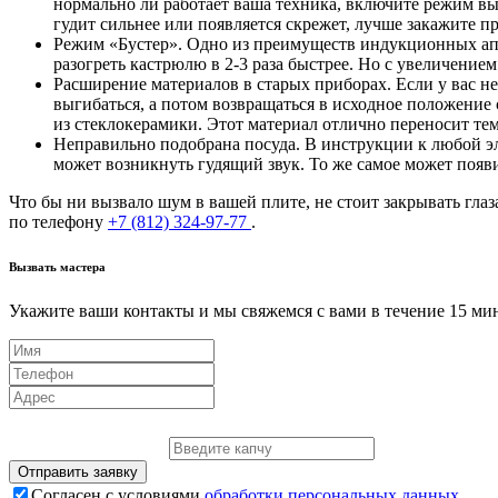
нормально ли работает ваша техника, включите режим выд
гудит сильнее или появляется скрежет, лучше закажите 
Режим «Бустер». Одно из преимуществ индукционных апп
разогреть кастрюлю в 2-3 раза быстрее. Но с увеличением
Расширение материалов в старых приборах. Если у вас не
выгибаться, а потом возвращаться в исходное положение 
из стеклокерамики. Этот материал отлично переносит те
Неправильно подобрана посуда. В инструкции к любой эл
может возникнуть гудящий звук. То же самое может появ
Что бы ни вызвало шум в вашей плите, не стоит закрывать гла
по телефону
+7 (812) 324-97-77
.
Вызвать мастера
Укажите ваши контакты и мы свяжемся с вами в течение 15 ми
Отправить заявку
Согласен с условиями
обработки персональных данных