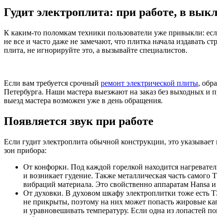
Гудит электроплита: при работе, в вык
К каким-то поломкам техники пользователи уже привыкли: если 
не все и часто даже не замечают, что плитка начала издавать с
плита, не игнорируйте это, а вызывайте специалистов.
Если вам требуется срочный
ремонт электрической плиты
, обр
Петербурга. Наши мастера выезжают на заказ без выходных и 
выезд мастера возможен уже в день обращения.
Появляется звук при работе
Если гудит электроплита обычной конструкции, это указывает
зон прибора:
От конфорки. Под каждой горелкой находится нагреватель
и возникает гудение. Также металлическая часть самого 
вибраций материала. Это свойственно аппаратам Hansa и I
От духовки. В духовом шкафу электроплитки тоже есть 
не прикрыты, поэтому на них может попасть жировые капл
и уравновешивать температуру. Если одна из лопастей пог