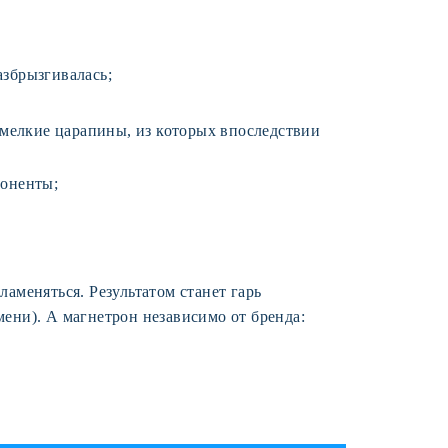
азбрызгивалась;
х мелкие царапины, из которых впоследствии
поненты;
ламеняться. Результатом станет гарь
мени). А магнетрон независимо от бренда: