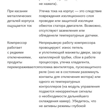
не нажата).
При касании
Утечка тока на корпус — это следствие
металлических
повреждения изоляционного слоя
деталей корпуса
проводки или защитной изоляции
ощущается ток
обмоток статора двигателя. Возможно,
отсутствуют заземления или
обледенели температурные датчики.
Компрессор
Непрерывную работу компрессора
работает
провоцируют: износ петель
с редкими
и уплотняющей манжеты двери, засор
отключениями,
капиллярной трубки, сбои в работе
продукты
процессора, утечка хладагента,
перемораживаются
поломка вентилятора, пускозащитного
реле (оно не в состоянии разомкнуть
контакты для отключения мотора) или
одного из температурных
контроллеров (на модуль управления
подаются некорректные сигналы
о необходимости дальнейшего
охлаждения камер). Убедитесь, что
не активны режимы глубокой