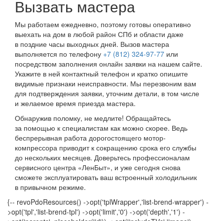
Вызвать мастера
Мы работаем ежедневно, поэтому готовы оперативно
выехать на дом в любой район СПб и области даже
в поздние часы выходных дней. Вызов мастера
выполняется по телефону
+7 (812) 324-97-77
или
посредством заполнения онлайн заявки на нашем сайте.
Укажите в ней контактный телефон и кратко опишите
видимые признаки неисправности. Мы перезвоним вам
для подтверждения заявки, уточним детали, в том числе
и желаемое время приезда мастера.
Обнаружив поломку, не медлите! Обращайтесь
за помощью к специалистам как можно скорее. Ведь
беспрерывная работа дорогостоящего мотор-
компрессора приводит к сокращению срока его службы
до нескольких месяцев. Доверьтесь профессионалам
сервисного центра «ЛенБыт», и уже сегодня снова
сможете эксплуатировать ваш встроенный холодильник
в привычном режиме.
{-- revoPdoResources() ->opt('tplWrapper','list-brend-wrapper') -
>opt('tpl','list-brend-tpl') ->opt('limit','0') ->opt('depth','1') -