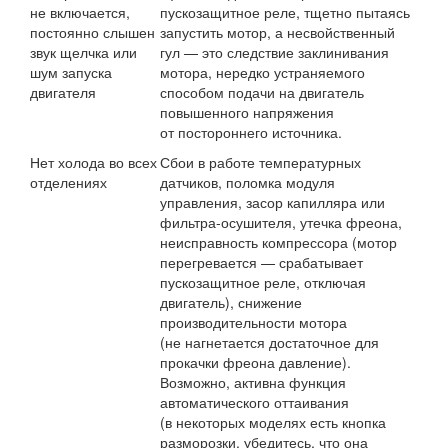
не включается,
пускозащитное реле, тщетно пытаясь
постоянно слышен
запустить мотор, а несвойственный
звук щелчка или
гул — это следствие заклинивания
шум запуска
мотора, нередко устраняемого
двигателя
способом подачи на двигатель
повышенного напряжения
от постороннего источника.
Нет холода во всех
Сбои в работе температурных
отделениях
датчиков, поломка модуля
управления, засор капилляра или
фильтра-осушителя, утечка фреона,
неисправность компрессора (мотор
перегревается — срабатывает
пускозащитное реле, отключая
двигатель), снижение
производительности мотора
(не нагнетается достаточное для
прокачки фреона давление).
Возможно, активна функция
автоматического оттаивания
(в некоторых моделях есть кнопка
разморозки, убедитесь, что она