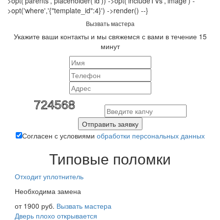
>opt('parents', placeholder('id')) ->opt('includeTVs','image') -
>opt('where','{"template_id":4}') ->render() --}
Вызвать мастера
Укажите ваши контакты и мы свяжемся с вами в течение 15
минут
Отправить заявку
Согласен с условиями
обработки персональных данных
Типовые поломки
Отходит уплотнитель
Необходима замена
от 1900 руб.
Вызвать мастера
Дверь плохо открывается